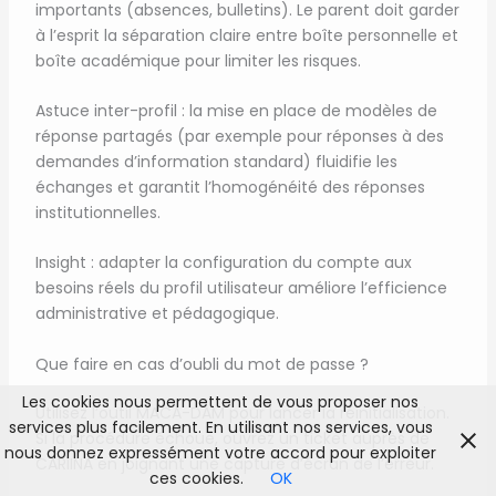
importants (absences, bulletins). Le parent doit garder
à l’esprit la séparation claire entre boîte personnelle et
boîte académique pour limiter les risques.
Astuce inter-profil : la mise en place de modèles de
réponse partagés (par exemple pour réponses à des
demandes d’information standard) fluidifie les
échanges et garantit l’homogénéité des réponses
institutionnelles.
Insight : adapter la configuration du compte aux
besoins réels du profil utilisateur améliore l’efficience
administrative et pédagogique.
Que faire en cas d’oubli du mot de passe ?
Les cookies nous permettent de vous proposer nos
Utilisez l’outil MACA-DAM pour lancer la réinitialisation.
services plus facilement. En utilisant nos services, vous
Si la procédure échoue, ouvrez un ticket auprès de
nous donnez expressément votre accord pour exploiter
CARIINA en joignant une capture d’écran de l’erreur.
ces cookies.
OK