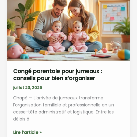
bien
payé
:
quelles
options
choisir
Congé parentale pour jumeaux :
conseils pour bien s’organiser
juillet 23, 2026
Chapô — L’arrivée de jumeaux transforme
l’organisation familiale et professionnelle en un
casse-tête administratif et logistique. Entre les
délais à
Congé
Lire l’article »