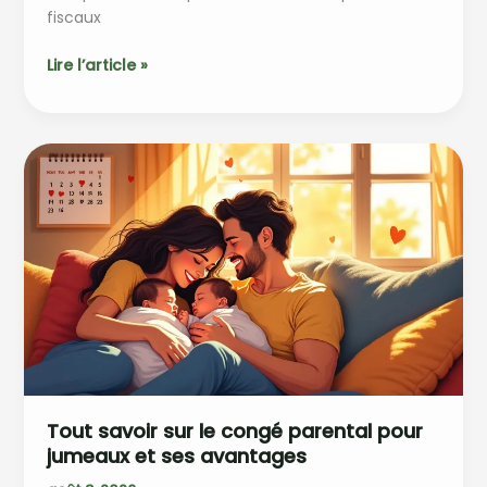
fiscaux
Tout
Lire l’article »
savoir
sur
l’indemnité
pompier
volontaire
et
ses
conditions
Tout savoir sur le congé parental pour
jumeaux et ses avantages