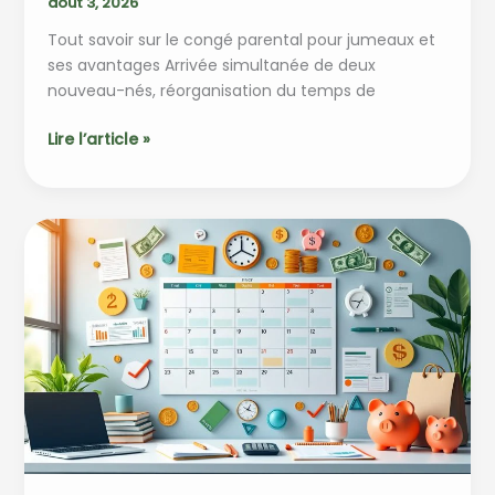
août 3, 2026
Tout savoir sur le congé parental pour jumeaux et
ses avantages Arrivée simultanée de deux
nouveau-nés, réorganisation du temps de
Tout
Lire l’article »
savoir
sur
le
congé
parental
pour
jumeaux
et
ses
avantages