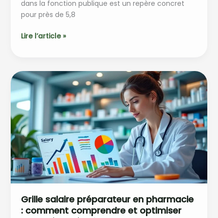
dans la fonction publique est un repère concret
pour près de 5,8
Date
Lire l’article »
paiement
fonctionnaire
:
comprendre
les
modalités
et
échéances
Grille salaire préparateur en pharmacie
: comment comprendre et optimiser