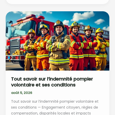
sur
le
bep
carrière
sanitaire
et
social
et
ses
débouchés
Tout savoir sur l’indemnité pompier
volontaire et ses conditions
août 5, 2026
Tout savoir sur l’indemnité pompier volontaire et
ses conditions — Engagement citoyen, règles de
compensation, disparités locales et impacts