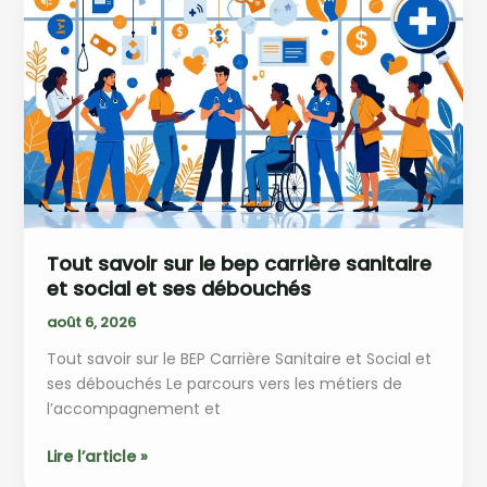
:
quels
secteurs
recrutent
le
plus
?
Tout savoir sur le bep carrière sanitaire
et social et ses débouchés
août 6, 2026
Tout savoir sur le BEP Carrière Sanitaire et Social et
ses débouchés Le parcours vers les métiers de
l’accompagnement et
Tout
Lire l’article »
savoir