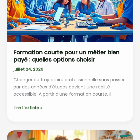
en
france
Formation courte pour un métier bien
payé : quelles options choisir
juillet 24, 2026
Changer de trajectoire professionnelle sans passer
par des années d’études devient une réalité
accessible. À partir d’une formation courte, il
Formation
Lire l’article »
courte
pour
un
métier