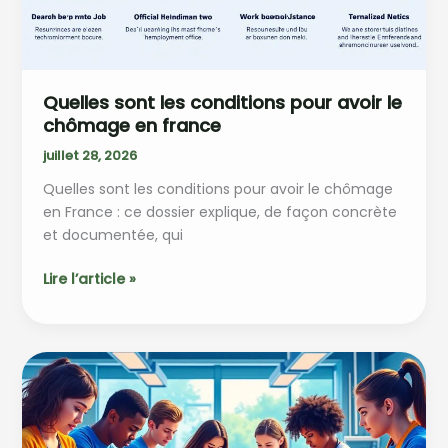
l’année
Quelles sont les conditions pour avoir le
chômage en france
juillet 28, 2026
Quelles sont les conditions pour avoir le chômage
en France : ce dossier explique, de façon concrète
et documentée, qui
Quelles
Lire l’article »
sont
les
conditions
pour
avoir
le
chômage