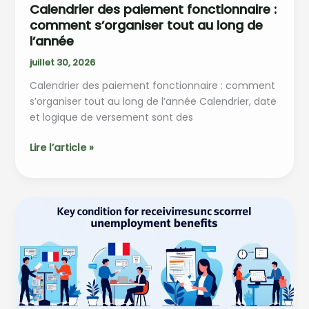
Calendrier des paiement fonctionnaire :
comment s’organiser tout au long de
l’année
juillet 30, 2026
Calendrier des paiement fonctionnaire : comment
s’organiser tout au long de l’année Calendrier, date
et logique de versement sont des
Calendrier
Lire l’article »
des
paiement
fonctionnaire
:
comment
s’organiser
tout
au
long
de