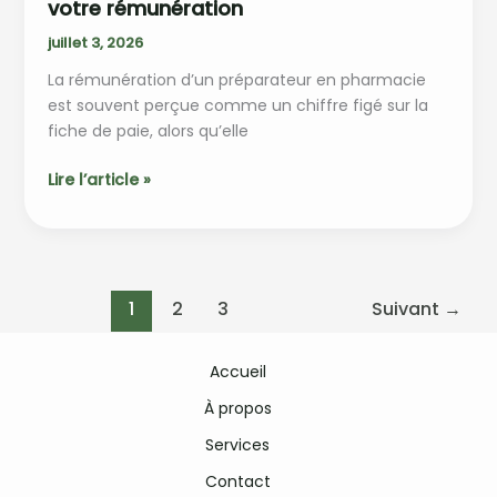
votre rémunération
juillet 3, 2026
La rémunération d’un préparateur en pharmacie
est souvent perçue comme un chiffre figé sur la
fiche de paie, alors qu’elle
Grille
Lire l’article »
salaire
préparateur
en
pharmacie
:
1
2
3
Suivant
→
comment
comprendre
Accueil
et
À propos
optimiser
votre
Services
rémunération
Contact