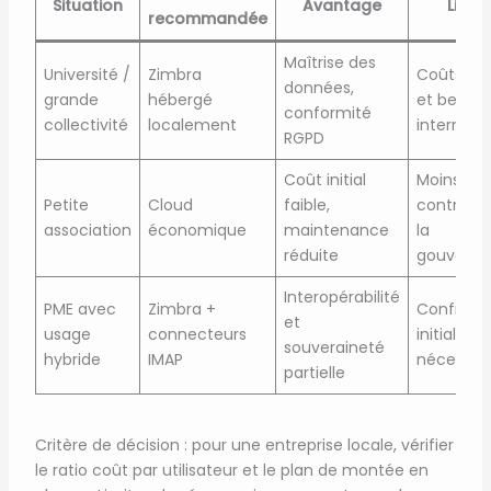
Situation
Avantage
Limit
recommandée
Maîtrise des
Université /
Zimbra
Coûts init
données,
grande
hébergé
et besoin 
conformité
collectivité
localement
interne
RGPD
Coût initial
Moins de
Petite
Cloud
faible,
contrôle 
association
économique
maintenance
la
réduite
gouverna
Interopérabilité
PME avec
Zimbra +
Configura
et
usage
connecteurs
initiale
souveraineté
hybride
IMAP
nécessair
partielle
Critère de décision : pour une entreprise locale, vérifier
le ratio coût par utilisateur et le plan de montée en